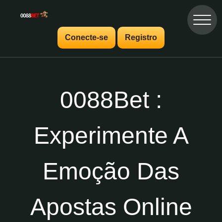
Conecte-se
Registro
0088Bet :
Experimente A
Emoção Das
Apostas Online