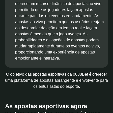
oferece um recurso dinâmico de apostas ao vivo,
permitindo que os jogadores façam apostas
durante partidas ou eventos em andamento. As
apostas ao vivo permitem que os usuários reajam
ao desenrolar da ação em tempo real e façam
apostas à medida que o jogo avança. As
probabilidades e as opções de apostas podem
mudar rapidamente durante os eventos ao vivo,
proporcionando uma experiência de apostas
emocionante e interativa.
O objetivo das apostas esportivas da 0088Bet é oferecer
uma plataforma de apostas abrangente e envolvente para
os entusiastas do esporte.
As apostas esportivas agora