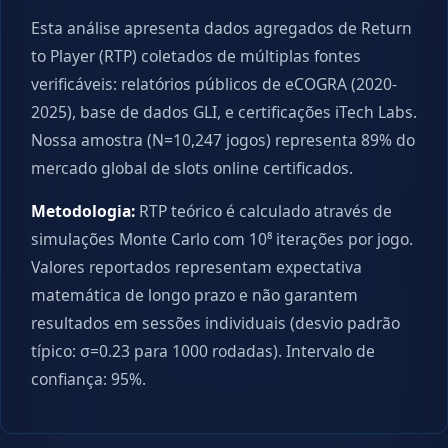
Esta análise apresenta dados agregados de Return
to Player (RTP) coletados de múltiplas fontes
verificáveis: relatórios públicos de eCOGRA (2020-
2025), base de dados GLI, e certificações iTech Labs.
Nossa amostra (N=10,247 jogos) representa 89% do
mercado global de slots online certificados.
Metodologia:
RTP teórico é calculado através de
simulações Monte Carlo com 10⁸ iterações por jogo.
Valores reportados representam expectativa
matemática de longo prazo e não garantem
resultados em sessões individuais (desvio padrão
típico: σ=0.23 para 1000 rodadas). Intervalo de
confiança: 95%.