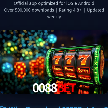
Official app optimized for iOS e Android
Over 500,000 downloads | Rating 4.8⭐ | Updated
weekly