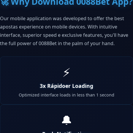
🚀 Why Download 0088Bet App?
Our mobile application was developed to offer the best
apostas experience on mobile devices. With intuitive
interface, superior speed e exclusive features, you'll have
the full power of 0088Bet in the palm of your hand.
⚡
3x Rápidoer Loading
Optimized interface loads in less than 1 second
🔔