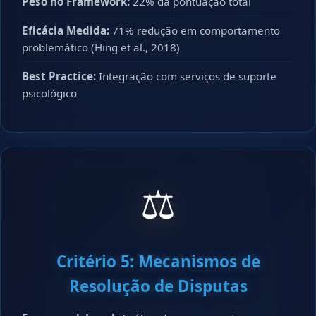
Peso no Framework:
22% da pontuação total
Eficácia Medida:
71% redução em comportamento
problemático (Hing et al., 2018)
Best Practice:
Integração com serviços de suporte
psicológico
⚖️
Critério 5: Mecanismos de
Resolução de Disputas