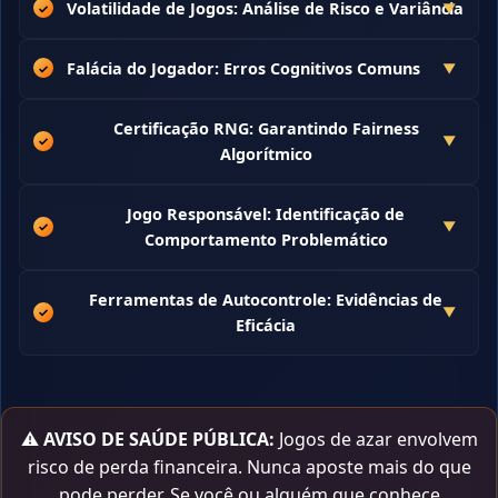
Volatilidade de Jogos: Análise de Risco e Variância
Falácia do Jogador: Erros Cognitivos Comuns
Certificação RNG: Garantindo Fairness
Algorítmico
Jogo Responsável: Identificação de
Comportamento Problemático
Ferramentas de Autocontrole: Evidências de
Eficácia
⚠️
AVISO DE SAÚDE PÚBLICA:
Jogos de azar envolvem
risco de perda financeira. Nunca aposte mais do que
pode perder. Se você ou alguém que conhece