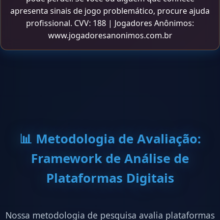
apresenta sinais de jogo problemático, procure ajuda
profissional. CVV: 188 | Jogadores Anônimos:
www.jogadoresanonimos.com.br
📊 Metodologia de Avaliação:
Framework de Análise de
Plataformas Digitais
Nossa metodologia de pesquisa avalia plataformas