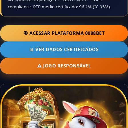
compliance. RTP médio certificado: 96.1% (IC 95%).
🎯 ACESSAR PLATAFORMA 0088BET
📊 VER DADOS CERTIFICADOS
⚠️ JOGO RESPONSÁVEL