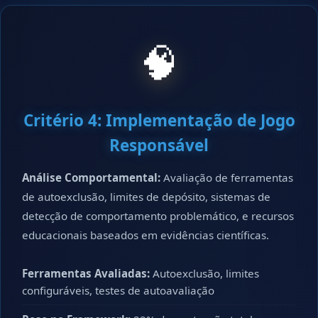
🧠
Critério 4: Implementação de Jogo
Responsável
Análise Comportamental:
Avaliação de ferramentas
de autoexclusão, limites de depósito, sistemas de
detecção de comportamento problemático, e recursos
educacionais baseados em evidências científicas.
Ferramentas Avaliadas:
Autoexclusão, limites
configuráveis, testes de autoavaliação