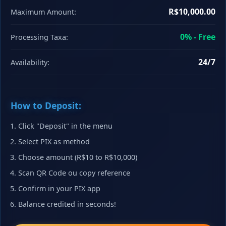
R$10,000.00
Maximum Amount:
0% - Free
Processing Taxa:
24/7
Availability:
How to Deposit:
Click "Deposit" in the menu
Select PIX as method
Choose amount (R$10 to R$10,000)
Scan QR Code ou copy reference
Confirm in your PIX app
Balance credited in seconds!