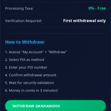
0% - Free
Processing Taxa:
First withdrawal only
Verification Required:
How to Withdraw:
Acesse "My Account" > "Withdraw"
Select PIX as method
Enter your PIX number
Confirm withdrawal amount
Wait for security validation
Money in conta in 3 minutos!
WITHDRAW GANHANDOS