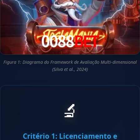
Figura 1: Diagrama do Framework de Avaliação Multi-dimensional
(Silva et al., 2024)
🔬
Critério 1: Licenciamento e