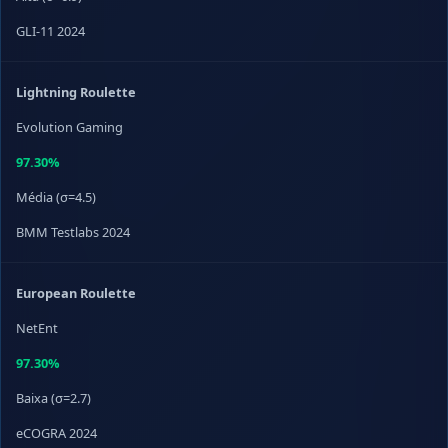
GLI-11 2024
Lightning Roulette
Evolution Gaming
97.30%
Média (σ=4.5)
BMM Testlabs 2024
European Roulette
NetEnt
97.30%
Baixa (σ=2.7)
eCOGRA 2024