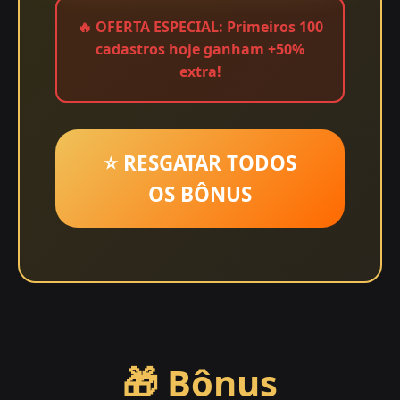
🔥
OFERTA ESPECIAL:
Primeiros 100
cadastros hoje ganham +50%
extra!
⭐ RESGATAR TODOS
OS BÔNUS
🎁 Bônus