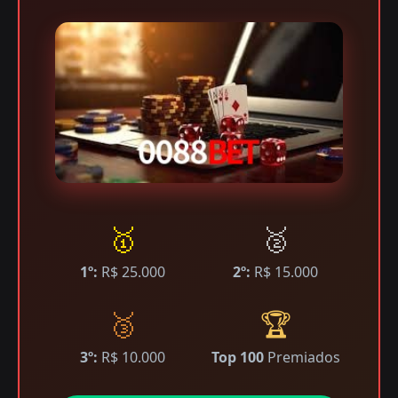
🥇
🥈
1º:
R$ 25.000
2º:
R$ 15.000
🥉
🏆
3º:
R$ 10.000
Top 100
Premiados