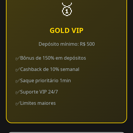
🥇
GOLD VIP
Depósito mínimo: R$ 500
Bônus de 150% em depósitos
Cashback de 10% semanal
Saque prioritário 1min
Suporte VIP 24/7
Limites maiores