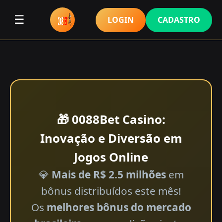
☰
LOGIN
CADASTRO
🎁 0088Bet Casino:
Inovação e Diversão em
Jogos Online
💎
Mais de R$ 2.5 milhões
em
bônus distribuídos este mês!
Os
melhores bônus do mercado