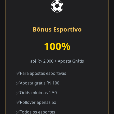
⚽
Bônus Esportivo
100%
até R$ 2.000 + Aposta Grátis
Para apostas esportivas
Aposta grátis R$ 100
Odds mínimas 1.50
Rollover apenas 5x
Todos os esportes