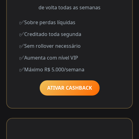
de volta todas as semanas
Sobre perdas líquidas
Creditado toda segunda
Sem rollover necessário
Aumenta com nível VIP
Máximo R$ 5.000/semana
ATIVAR CASHBACK