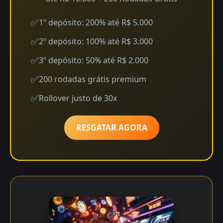
1º depósito: 200% até R$ 5.000
2º depósito: 100% até R$ 3.000
3º depósito: 50% até R$ 2.000
200 rodadas grátis premium
Rollover justo de 30x
RESGATAR AGORA