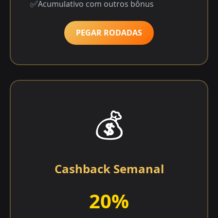
Acumulativo com outros bônus
PEGAR RODADAS
💰
Cashback Semanal
20%