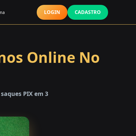
LOGIN
CADASTRO
rma
nos Online No
e
saques PIX em 3