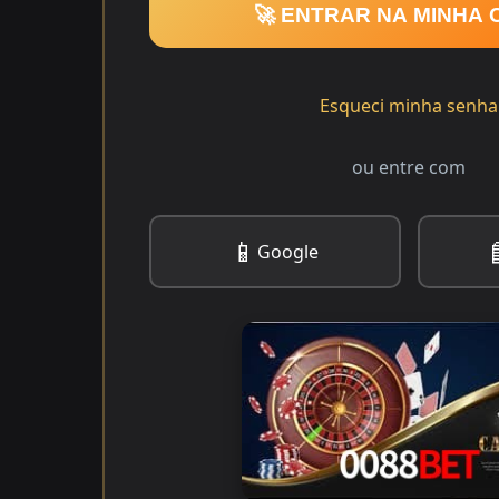
🚀 ENTRAR NA MINHA
Esqueci minha senha
ou entre com
📱
Google