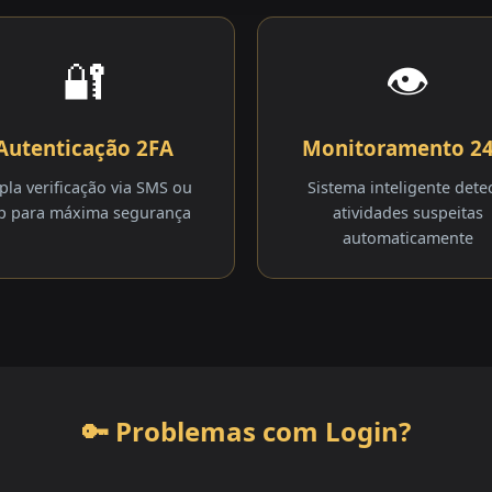
🔐
👁️
Autenticação 2FA
Monitoramento 24
la verificação via SMS ou
Sistema inteligente dete
p para máxima segurança
atividades suspeitas
automaticamente
🔑 Problemas com Login?