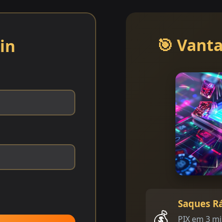
🎯 Vant
in
Saques R
💰
PIX em 3 mi