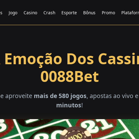
os
Jogo
Casino
Crash
Esporte
Bônus
Promo
Platafo
A Emoção Dos Cassi
0088Bet
 e aproveite
mais de 580 jogos
, apostas ao vivo 
minutos
!