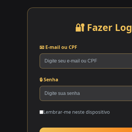
🔐 Fazer Log
📧 E-mail ou CPF
🔒 Senha
Lembrar-me neste dispositivo