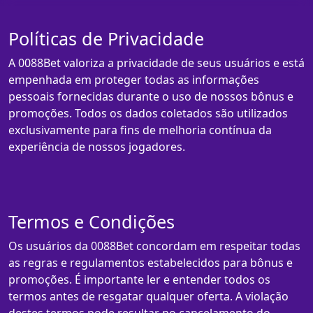
Políticas de Privacidade
A 0088Bet valoriza a privacidade de seus usuários e está
empenhada em proteger todas as informações
pessoais fornecidas durante o uso de nossos bônus e
promoções. Todos os dados coletados são utilizados
exclusivamente para fins de melhoria contínua da
experiência de nossos jogadores.
Termos e Condições
Os usuários da 0088Bet concordam em respeitar todas
as regras e regulamentos estabelecidos para bônus e
promoções. É importante ler e entender todos os
termos antes de resgatar qualquer oferta. A violação