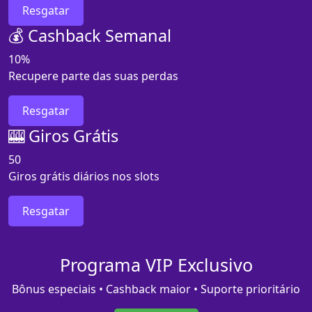
Resgatar
💰 Cashback Semanal
10%
Recupere parte das suas perdas
Resgatar
🎰 Giros Grátis
50
Giros grátis diários nos slots
Resgatar
Programa VIP Exclusivo
Bônus especiais • Cashback maior • Suporte prioritário