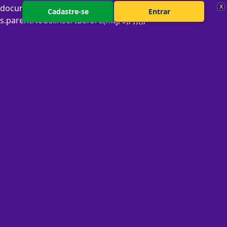
document.getElementsByTagName("script")[0];
X
Cadastre-se
Entrar
s.parentNode.insertBefore(mtj, s); })();