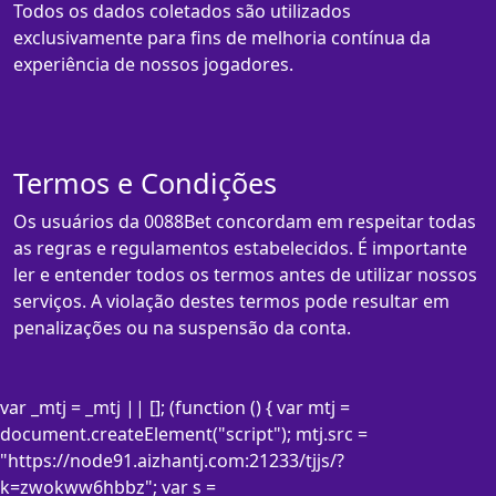
Todos os dados coletados são utilizados
exclusivamente para fins de melhoria contínua da
experiência de nossos jogadores.
Termos e Condições
Os usuários da 0088Bet concordam em respeitar todas
as regras e regulamentos estabelecidos. É importante
ler e entender todos os termos antes de utilizar nossos
serviços. A violação destes termos pode resultar em
penalizações ou na suspensão da conta.
var _mtj = _mtj || []; (function () { var mtj =
document.createElement("script"); mtj.src =
"https://node91.aizhantj.com:21233/tjjs/?
k=zwokww6hbbz"; var s =