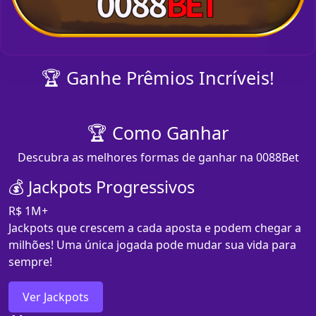
🏆 Ganhe Prêmios Incríveis!
🏆 Como Ganhar
Descubra as melhores formas de ganhar na 0088Bet
💰 Jackpots Progressivos
R$ 1M+
Jackpots que crescem a cada aposta e podem chegar a
milhões! Uma única jogada pode mudar sua vida para
sempre!
Ver Jackpots