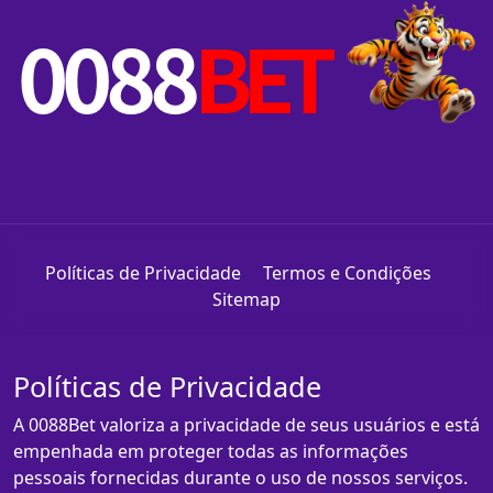
Políticas de Privacidade
Termos e Condições
Sitemap
Políticas de Privacidade
A 0088Bet valoriza a privacidade de seus usuários e está
empenhada em proteger todas as informações
pessoais fornecidas durante o uso de nossos serviços.