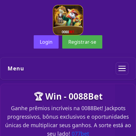
Login
Registrar-se
Menu
🏆 Win - 0088Bet
Ganhe prêmios incríveis na 0088Bet! Jackpots
progressivos, bônus exclusivos e oportunidades
únicas de multiplicar seus ganhos. A sorte está ao
seu lado!
077bet