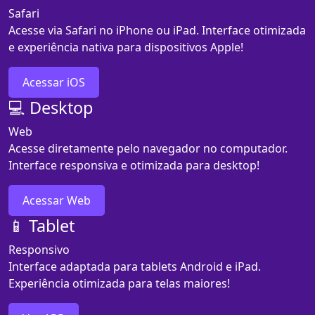
Safari
Acesse via Safari no iPhone ou iPad. Interface otimizada
e experiência nativa para dispositivos Apple!
Acessar iOS
💻 Desktop
Web
Acesse diretamente pelo navegador no computador.
Interface responsiva e otimizada para desktop!
Acessar Web
📱 Tablet
Responsivo
Interface adaptada para tablets Android e iPad.
Experiência otimizada para telas maiores!