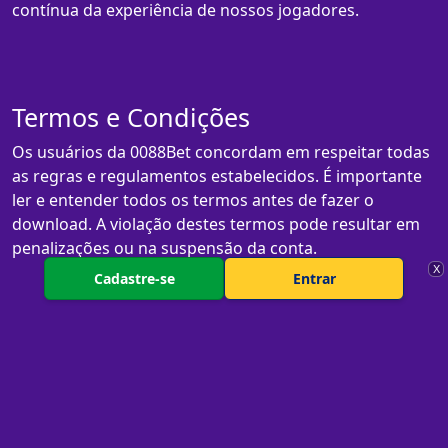
contínua da experiência de nossos jogadores.
Termos e Condições
Os usuários da 0088Bet concordam em respeitar todas
as regras e regulamentos estabelecidos. É importante
ler e entender todos os termos antes de fazer o
download. A violação destes termos pode resultar em
penalizações ou na suspensão da conta.
X
Cadastre-se
Entrar