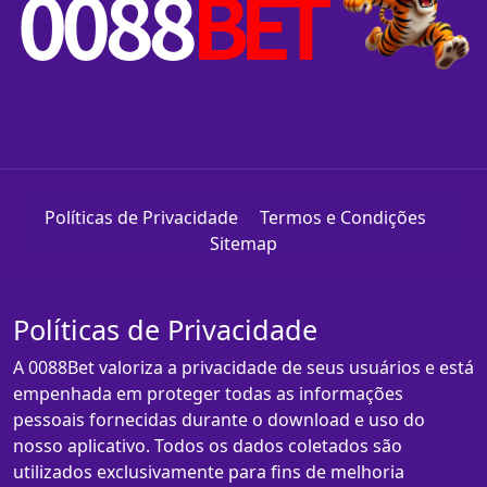
Políticas de Privacidade
Termos e Condições
Sitemap
Políticas de Privacidade
A 0088Bet valoriza a privacidade de seus usuários e está
empenhada em proteger todas as informações
pessoais fornecidas durante o download e uso do
nosso aplicativo. Todos os dados coletados são
utilizados exclusivamente para fins de melhoria