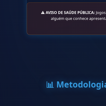
⚠️
AVISO DE SAÚDE PÚBLICA:
Jogos 
alguém que conhece apresenta 
📊 Metodologi