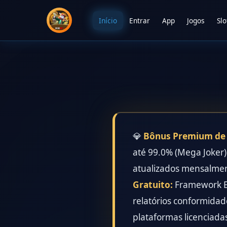
Início
Entrar
App
Jogos
Slo
💎
Bônus Premium de 
até 99.0% (Mega Joker)
atualizados mensalmen
Gratuito:
Framework E-
relatórios conformida
plataformas licenciada