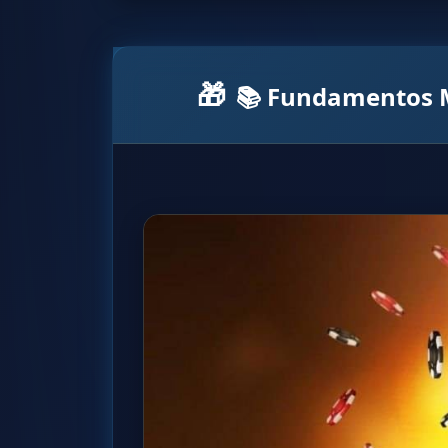
📚 Fundamentos M