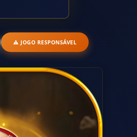
⚠️ JOGO RESPONSÁVEL