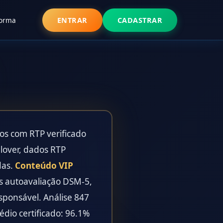
forma
ENTRAR
CADASTRAR
dos com RTP verificado
lover, dados RTP
das.
Conteúdo VIP
s autoavaliação DSM-5,
sponsável. Análise 847
dio certificado: 96.1%