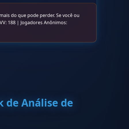
 mais do que pode perder. Se você ou
CVV: 188 | Jogadores Anônimos:
 de Análise de