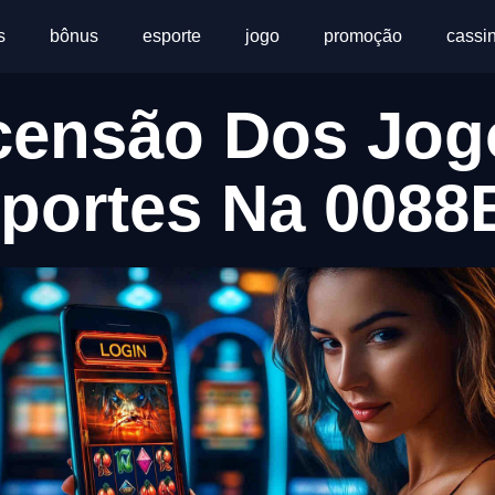
s
bônus
esporte
jogo
promoção
cassi
censão Dos Jog
portes Na 0088