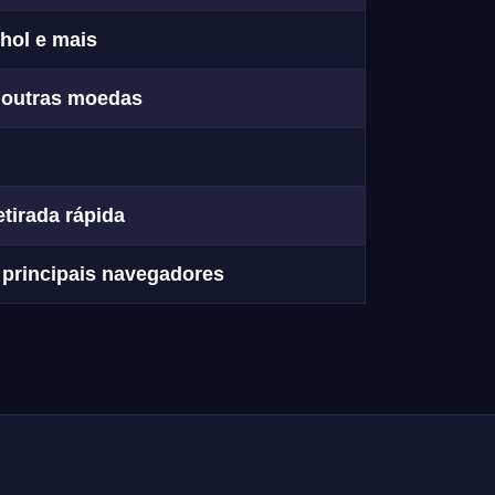
hol e mais
s outras moedas
tirada rápida
 principais navegadores