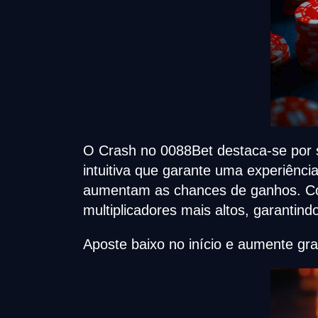
O Crash no 0088Bet destaca-se por s
intuitiva que garante uma experiênci
aumentam as chances de ganhos. C
multiplicadores mais altos, garantin
Aposte baixo no início e aumente gra