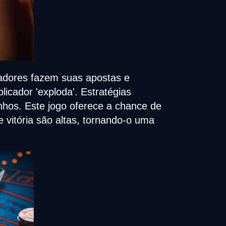
adores fazem suas apostas e
licador 'exploda'. Estratégias
nhos. Este jogo oferece a chance de
vitória são altas, tornando-o uma