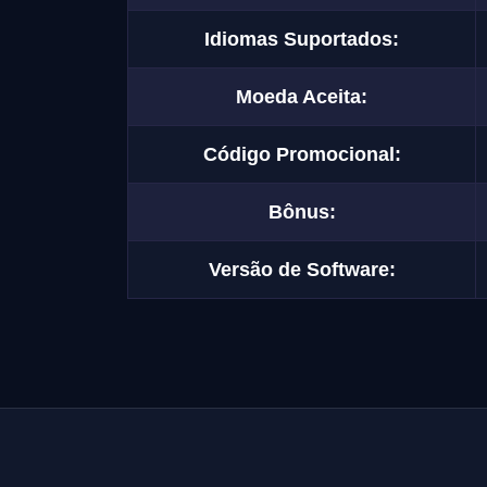
Idiomas Suportados:
Moeda Aceita:
Código Promocional:
Bônus:
Versão de Software: