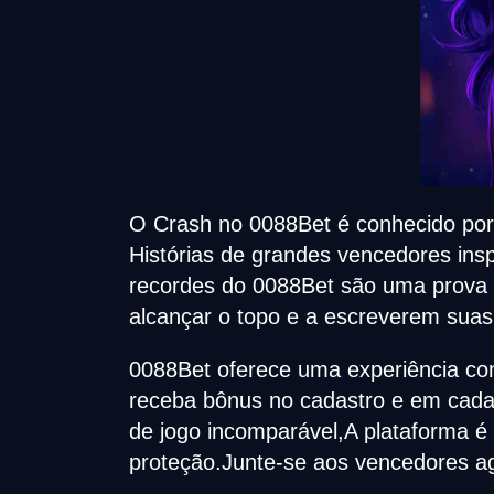
O Crash no 0088Bet é conhecido por 
Histórias de grandes vencedores insp
recordes do 0088Bet são uma prova 
alcançar o topo e a escreverem suas 
0088Bet oferece uma experiência com
receba bônus no cadastro e em cada
de jogo incomparável,A plataforma é
proteção.Junte-se aos vencedores a