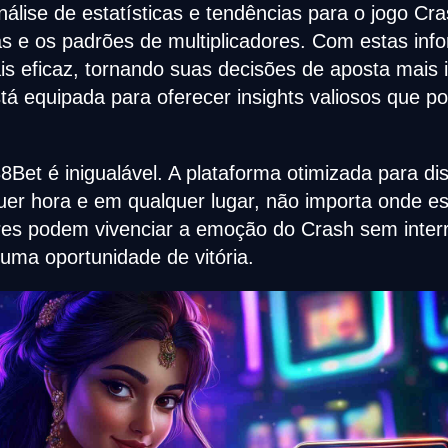
lise de estatísticas e tendências para o jogo Cra
s e os padrões de multiplicadores. Com estas in
ais eficaz, tornando suas decisões de aposta mai
tá equipada para oferecer insights valiosos que 
Bet é inigualável. A plataforma otimizada para di
uer hora e em qualquer lugar, não importa onde es
dores podem vivenciar a emoção do Crash sem inte
ma oportunidade de vitória.