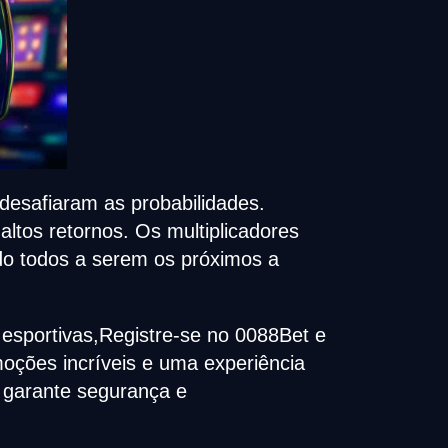
desafiaram as probabilidades.
altos retornos. Os multiplicadores
do todos a serem os próximos a
esportivas,Registre-se no 0088Bet e
ções incríveis e uma experiência
e garante segurança e