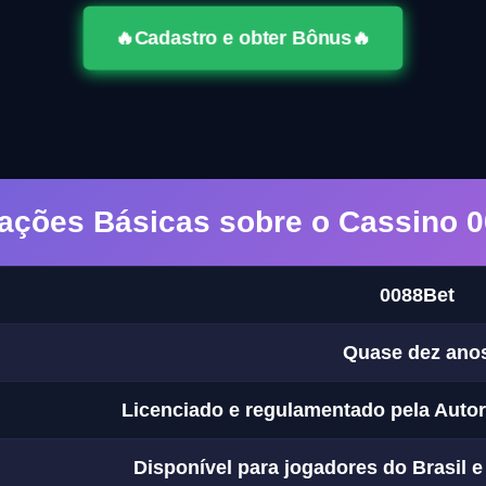
🔥Cadastro e obter Bônus🔥
ações Básicas sobre o Cassino 
0088Bet
Quase dez ano
Licenciado e regulamentado pela Autor
Disponível para jogadores do Brasil e