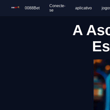
Conecte-
0088Bet
aplicativo
jogo
se
A As
Es