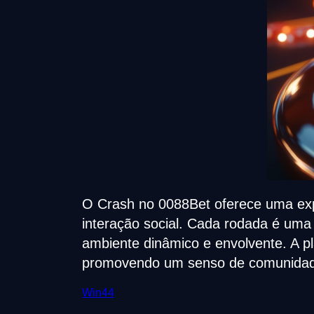
O Crash no 0088Bet oferece uma exp
interação social. Cada rodada é uma
ambiente dinâmico e envolvente. A pl
promovendo um senso de comunidad
Win44