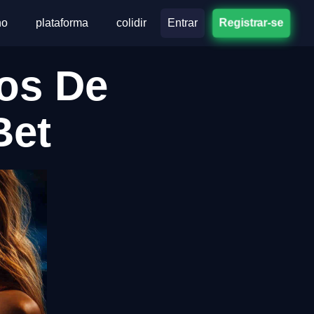
no
plataforma
colidir
Entrar
Registrar-se
os De
Bet