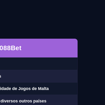
0088Bet
s
idade de Jogos de Malta
 diversos outros países