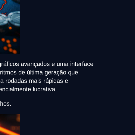
gráficos avançados e uma interface
oritmos de última geração que
a rodadas mais rápidas e
ncialmente lucrativa.
nhos.