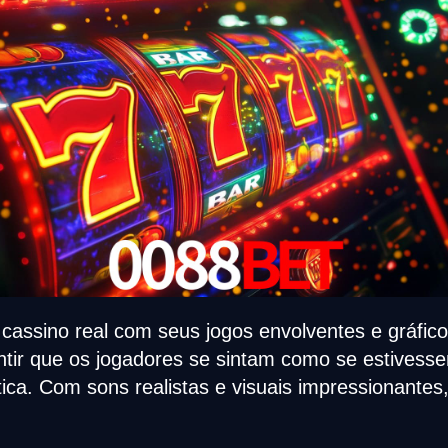
assino real com seus jogos envolventes e gráficos
tir que os jogadores se sintam como se estivesse
ica. Com sons realistas e visuais impressionantes