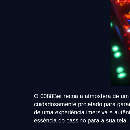
O 0088Bet recria a atmosfera de um c
cuidadosamente projetado para garan
de uma experiência imersiva e autênt
essência do cassino para a sua tela.