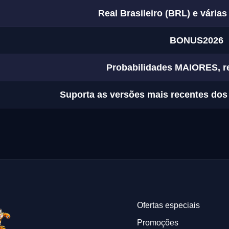
Real Brasileiro (BRL) e vária
BONUS2026
Probabilidades MAIORES, re
Suporta as versões mais recentes dos
Ofertas especiais
Promoções