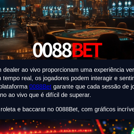
m dealer ao vivo proporcionam uma experiência ve
m tempo real, os jogadores podem interagir e sent
 plataforma
0088Bet
garante que cada sessão de jo
o ao vivo que é difícil de superar.
roleta e baccarat no 0088Bet, com gráficos incrí