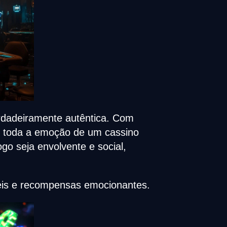
rdadeiramente autêntica. Com
ir toda a emoção de um cassino
go seja envolvente e social,
veis e recompensas emocionantes.