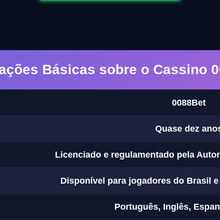
ações Básicas sobre o Cassino 
0088Bet
Quase dez ano
Licenciado e regulamentado pela Autor
Disponível para jogadores do Brasil e
Português, Inglês, Espan