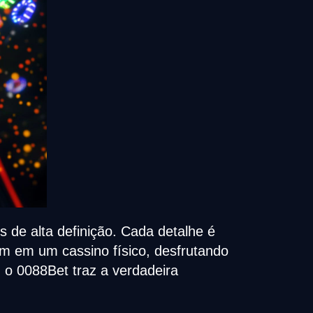
 de alta definição. Cada detalhe é
m em um cassino físico, desfrutando
, o 0088Bet traz a verdadeira