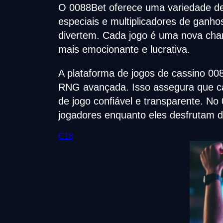
O 0088Bet oferece uma variedade d
especiais e multiplicadores de ganho
divertem. Cada jogo é uma nova chan
mais emocionante e lucrativa.
A plataforma de jogos de cassino 008
RNG avançada. Isso assegura que cad
de jogo confiável e transparente. No
jogadores enquanto eles desfrutam de
C18