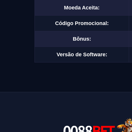
Moeda Aceita:
Código Promocional:
Bônus:
Versão de Software: