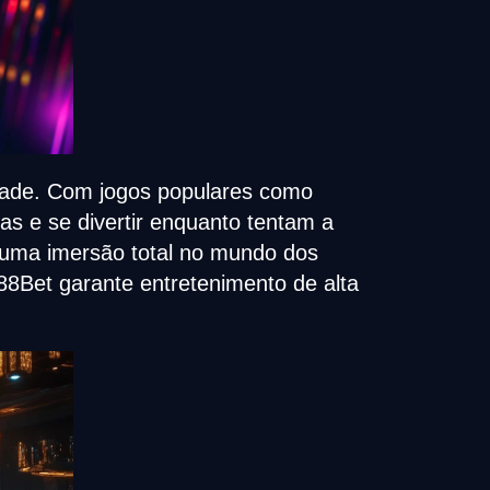
dade. Com jogos populares como
ias e se divertir enquanto tentam a
e uma imersão total no mundo dos
88Bet garante entretenimento de alta