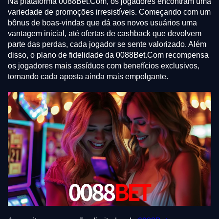
Na plataforma 0088Bet.Com, os jogadores encontram uma
variedade de promoções irresistíveis. Começando com um
bônus de boas-vindas que dá aos novos usuários uma
vantagem inicial, até ofertas de cashback que devolvem
parte das perdas, cada jogador se sente valorizado. Além
disso, o plano de fidelidade da 0088Bet.Com recompensa
os jogadores mais assíduos com benefícios exclusivos,
tornando cada aposta ainda mais empolgante.