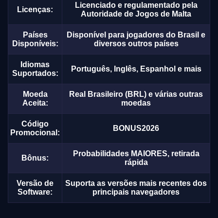
Licenciado e regulamentado pela
Licenças:
Autoridade de Jogos de Malta
Países
Disponível para jogadores do Brasil e
Disponíveis:
diversos outros países
Idiomas
Português, Inglês, Espanhol e mais
Suportados:
Moeda
Real Brasileiro (BRL) e várias outras
Aceita:
moedas
Código
BONUS2026
Promocional:
Probabilidades MAIORES, retirada
Bônus:
rápida
Versão de
Suporta as versões mais recentes dos
Software:
principais navegadores