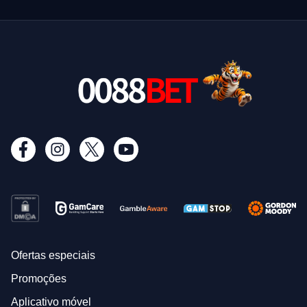
Ofertas especiais
Promoções
Aplicativo móvel