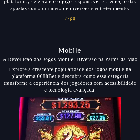
plataforma, celebrando o jogo responsável e a emoção das
apostas como um meio de diversão e entretenimento.
77gg
Mobile
A Revolução dos Jogos Mobile: Diversão na Palma da Mão
Explore a crescente popularidade dos jogos mobile na
plataforma 0088Bet e descubra como essa categoria
transforma a experiência dos jogadores com acessibilidade
e tecnologia avançada.