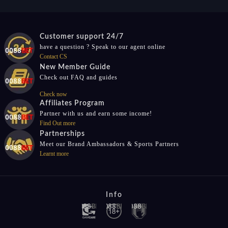
Customer support 24/7
have a question ? Speak to our agent online
Contact CS
New Member Guide
Check out FAQ and guides
Check now
Affiliates Program
Partner with us and earn some income!
Find Out more
Partnerships
Meet our Brand Ambassadors & Sports Partners
Learnt more
Info