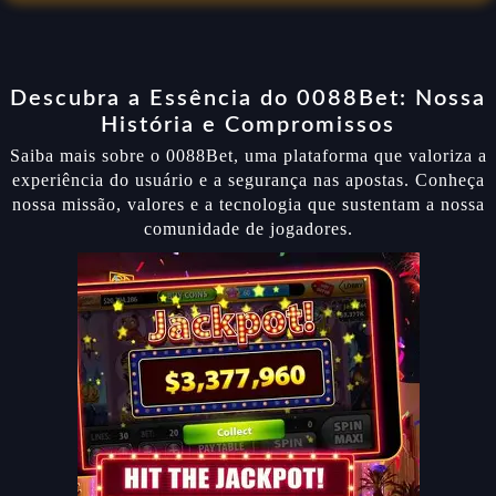
Descubra a Essência do 0088Bet: Nossa
História e Compromissos
Saiba mais sobre o 0088Bet, uma plataforma que valoriza a
experiência do usuário e a segurança nas apostas. Conheça
nossa missão, valores e a tecnologia que sustentam a nossa
comunidade de jogadores.