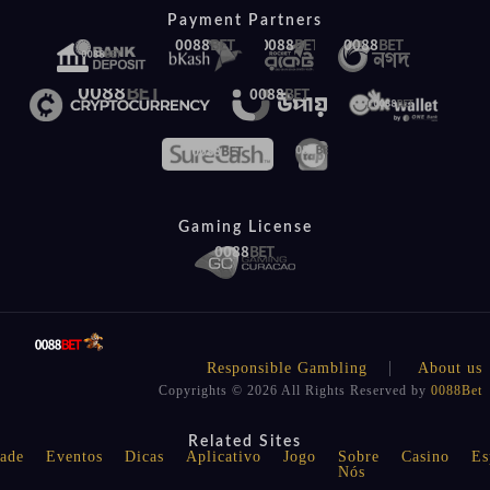
Payment Partners
Gaming License
Responsible Gambling
About us
Copyrights © 2026 All Rights Reserved by
0088Bet
Related Sites
ade
Eventos
Dicas
Aplicativo
Jogo
Sobre
Casino
Es
Nós