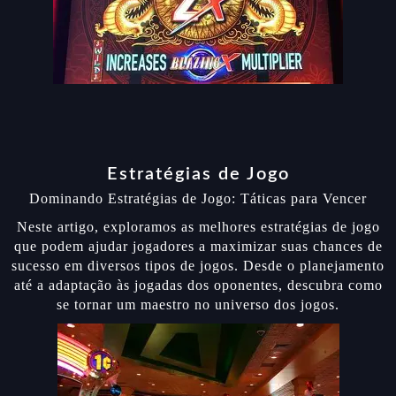
Estratégias de Jogo
Dominando Estratégias de Jogo: Táticas para Vencer
Neste artigo, exploramos as melhores estratégias de jogo
que podem ajudar jogadores a maximizar suas chances de
sucesso em diversos tipos de jogos. Desde o planejamento
até a adaptação às jogadas dos oponentes, descubra como
se tornar um maestro no universo dos jogos.