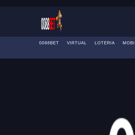
0088BET
VIRTUAL
LOTERIA
MOBI