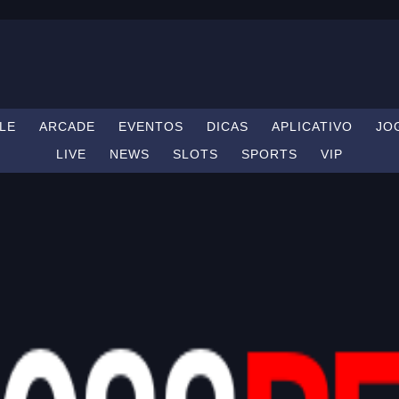
LE
ARCADE
EVENTOS
DICAS
APLICATIVO
JO
LIVE
NEWS
SLOTS
SPORTS
VIP