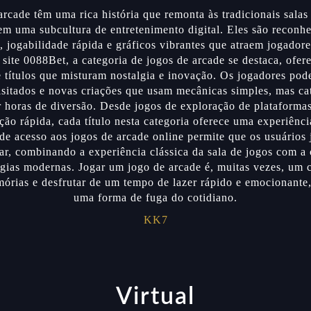
rcade têm uma rica história que remonta às tradicionais salas
em uma subcultura de entretenimento digital. Eles são reconhe
, jogabilidade rápida e gráficos vibrantes que atraem jogadore
 site 0088Bet, a categoria de jogos de arcade se destaca, ofe
 títulos que misturam nostalgia e inovação. Os jogadores po
visitados e novas criações que usam mecânicas simples, mas cat
 horas de diversão. Desde jogos de exploração de plataformas
ção rápida, cada título nesta categoria oferece uma experiênci
 de acesso aos jogos de arcade online permite que os usuário
ar, combinando a experiência clássica da sala de jogos com a
gias modernas. Jogar um jogo de arcade é, muitas vezes, um 
mórias e desfrutar de um tempo de lazer rápido e emocionante
uma forma de fuga do cotidiano.
KK7
Virtual