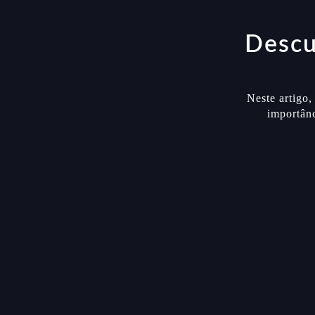
Descu
Neste artigo,
importânc