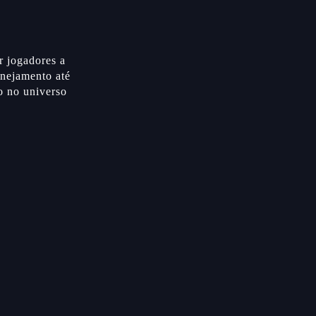
r jogadores a
anejamento até
o no universo