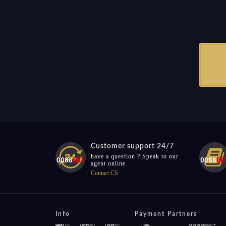
Customer support 24/7
have a question ? Speak to our
agent online
Contact CS
Info
Payment Partners