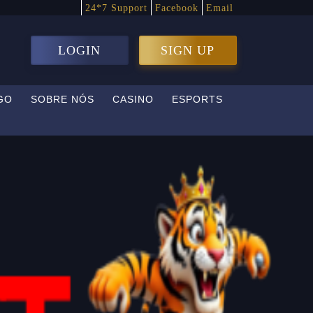
24*7 Support
Facebook
Email
LOGIN
SIGN UP
GO
SOBRE NÓS
CASINO
ESPORTS