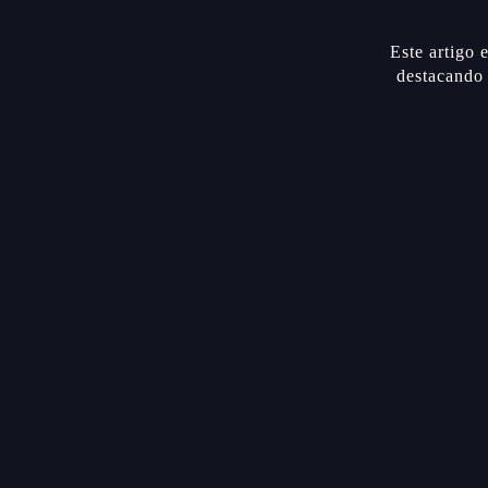
Este artigo 
destacando 