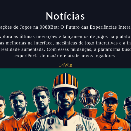
Notícias
ações de Jogos na 0088Bet: O Futuro das Experiências Intera
explora as últimas inovações e lançamentos de jogos na plataf
as melhorias na interface, mecânicas de jogo interativas e a i
 realidade aumentada. Com essas mudanças, a plataforma busc
experiência do usuário e atrair novos jogadores.
14Win