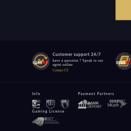
Customer support 24/7
have a question ? Speak to our
agent online
Contact CS
Info
Payment Partners
Gaming License