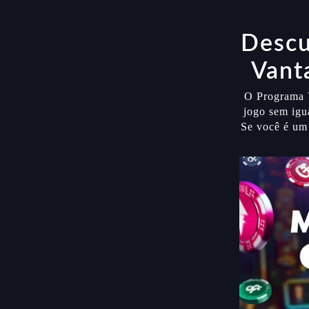
Descu
Vant
O Programa V
jogo sem igu
Se você é um