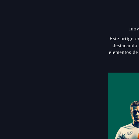
Inov
Este artigo 
destacando 
elementos de