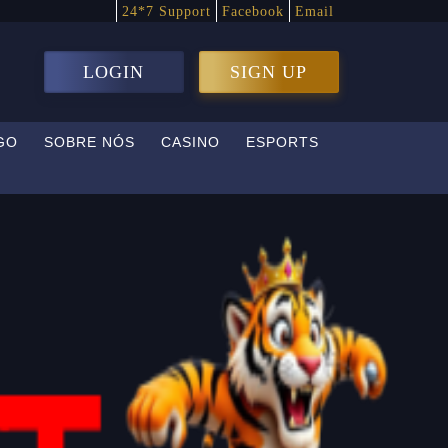
24*7 Support
Facebook
Email
LOGIN
SIGN UP
GO
SOBRE NÓS
CASINO
ESPORTS