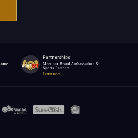
Partnerships
 some
Meet our Brand Ambassadors &
Sports Partners
Learnt more